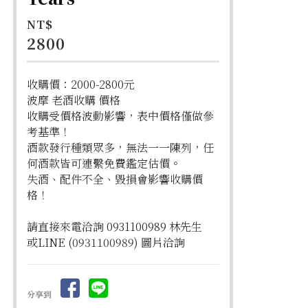
NT$
2800
收購價：2000-2800元
波摩 老酒收購 價格
收購受價格波動影響，表中價格僅做參
考基準！
酒款發行種類眾多，無法一一陳列，任
何酒款皆可連繫免費鑑定估價。
失酒、配件不全、毀損會影響收購價
格！
請直接來電洽詢 0931100989 林先生
或LINE (0931100989) 圖片洽詢
分享到