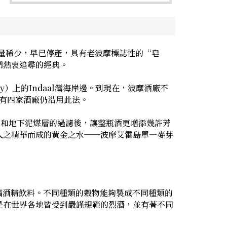
數量稀少，早已停產，具有老波摩標誌性的“皂
們熱衷追尋的經典。
ay）上的Indaal灣海岸邊。到現在，波摩酒廠不
只有四家酒廠仍沿用此法。
層和地下泥煤層的過濾後，讓整瓶酒更增添幾許芳
人之精華而成的黃金之水──波摩艾雷島單一麥芽
的蒸餾酒精飲料。不同種類的穀物能夠製成不同種類的
是在世界各地皆受到嚴謹規範的烈酒，並有著不同