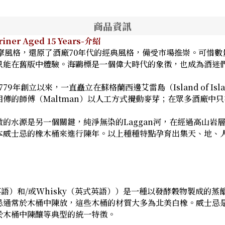
商品資訊
ner Aged 15 Years-介紹
摩風格，還原了酒廠70年代的經典風格，備受市場推崇。可惜
只能在舊版中體驗。海鷗標是一個偉大時代的象徵，也成為酒迷
年創立以來，一直矗立在蘇格蘭西邊艾雷島（Island of Isl
傳的師傅（Maltman）以人工方式攪動麥芽；在眾多酒廠中
的水源是另一個關鍵，純淨無染的Laggan河，在經過高山岩
本威士忌的橡木桶來進行陳年。以上種種特點孕育出集天、地、
式英語）和/或Whisky（英式英語））是一種以發酵穀物製成
忌通常於木桶中陳放，這些木桶的材質大多為北美白橡。威士忌
於木桶中陳釀等典型的統一特徵。