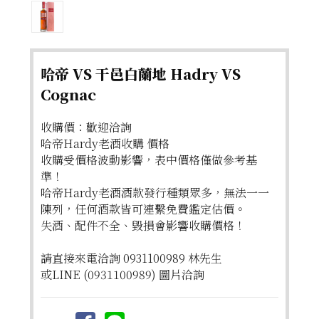
哈帝 VS 干邑白蘭地 Hadry VS
Cognac
收購價：歡迎洽詢
哈帝Hardy老酒收購 價格
收購受價格波動影響，表中價格僅做參考基
準！
哈帝Hardy老酒酒款發行種類眾多，無法一一
陳列，任何酒款皆可連繫免費鑑定估價。
失酒、配件不全、毀損會影響收購價格！
請直接來電洽詢 0931100989 林先生
或LINE (0931100989) 圖片洽詢