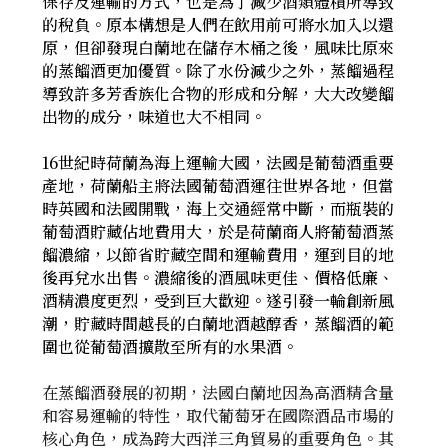
保存及運輸的方式，也是為了減少酒類體積所導致
的稅負。原本構想是人們在飲用前可將水加入以還
原，但卻發現白蘭地在儲存木桶之後，風味比原來
的蒸餾酒更加優質。除了水份減少之外，蒸餾過程
導致許多芳香族化合物的形成和分解，大大改變餾
出物的成分，味道也大不相同。
16世紀時荷蘭為海上運輸大國，法國是葡萄酒重要
產地，荷蘭船主將法國葡萄酒運往世界各地，但當
時英國和法國開戰，海上交通經常中斷，而瓶裝的
葡萄酒貯藏佔地費用大，於是荷蘭商人將葡萄酒蒸
餾濃縮，以節省貯藏空間和運輸費用，運到目的地
後再兌水出售。濃縮後的酒風味更佳、價格低廉、
酒精濃度更烈，受到巨大歡迎。遂引發一輪創新風
潮，貯藏時間越長的白蘭地酒越醇香，蒸餾酒的範
圍也從葡萄酒擴散至所有的水果酒。
在蒸餾酒發展的初期，法國白蘭地因為高酒精含量
和容易運輸的特性，取代葡萄牙在國際酒品市場的
核心角色，成為跨大西洋三角貿易的重要角色。其