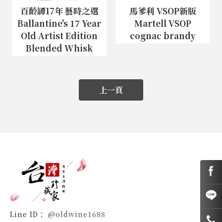
百齡罈17年 藝時之選
馬爹利 VSOP新版
Ballantine's 17 Year
Martell VSOP
Old Artist Edition
cognac brandy
Blended Whisk
上一頁
@oldwine1688