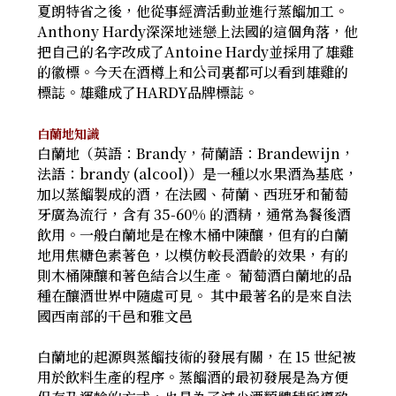
夏朗特省之後，他從事經濟活動並進行蒸餾加工。
Anthony Hardy深深地迷戀上法國的這個角落，他
把自己的名字改成了Antoine Hardy並採用了雄雞
的徽標。今天在酒樽上和公司裏都可以看到雄雞的
標誌。雄雞成了HARDY品牌標誌。
白蘭地知識
白蘭地（英語：Brandy，荷蘭語：Brandewijn，
法語：brandy (alcool)）是一種以水果酒為基底，
加以蒸餾製成的酒，在法國、荷蘭、西班牙和葡萄
牙廣為流行，含有 35-60% 的酒精，通常為餐後酒
飲用。一般白蘭地是在橡木桶中陳釀，但有的白蘭
地用焦糖色素著色，以模仿較長酒齡的效果，有的
則木桶陳釀和著色結合以生產。 葡萄酒白蘭地的品
種在釀酒世界中隨處可見。 其中最著名的是來自法
國西南部的干邑和雅文邑
白蘭地的起源與蒸餾技術的發展有關，在 15 世紀被
用於飲料生產的程序。蒸餾酒的最初發展是為方便