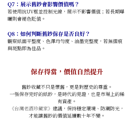
Q7：展示舊鈔會影響價值嗎？
若使用抗UV框並控制光線，展示不影響價值；若長期曝
曬則會褪色貶值。
Q8：如何判斷舊鈔保存是否良好？
觀察紙面平整度、色澤均勻度、油墨完整度，若無摺痕
與斑點即為佳品。
保存得當，價值自然提升
舊鈔收藏不只是懷舊，更是對歷史的尊重。
一張保存完好的紙鈔，是時代的見證，也是市場上的稀
有資產。
《台灣老酒珍藏家》
建議，保持穩定環境、防潮防光，
才能讓舊鈔的價值延續數十年不變。