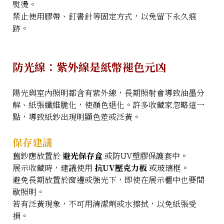
熨燙。
禁止使用膠帶、釘書針等固定方式，以免留下永久痕
跡。
防光線：紫外線是紙幣褪色元凶
陽光與室內照明都含有紫外線，長期照射會導致油墨分
解、紙張纖維脆化，使顏色退化。許多收藏家忽略這一
點，導致紙鈔出現明顯色差或泛黃。
保存建議
舊鈔應放置於
避光保存盒
或防UV塑膠保護套中。
展示收藏時，建議使用
抗UV壓克力板
或玻璃框。
避免長期放置於窗邊或強光下，即使在展示櫃中也要間
歇照明。
若有泛黃現象，不可用清潔劑或水擦拭，以免紙張受
損。