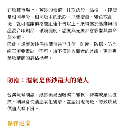
在收藏市場上，舊鈔的價值往往取決於「品相」。即使
是相同年份、相同版本的紙鈔，只要摺痕、變色或潮
斑，就可能讓價格差距達十倍以上。紙幣屬於纖維與油
墨混合印刷品，環境濕度、溫度與光線都會影響其壽命
與外觀。
因此，想讓舊鈔保持價值甚至升值，防潮、防摺、防光
線三項要素缺一不可。這不僅是收藏者的常識，更是專
業收購商的評估標準。
防潮：濕氣是舊鈔最大的敵人
台灣氣候潮濕，紙鈔極易因吸濕而變軟、發霉或產生波
紋。潮氣會使油墨氧化變暗，甚至出現褐斑，導致收藏
價值大幅下滑。
保存建議