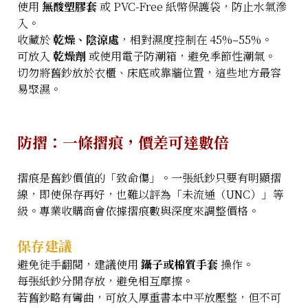
使用
無酸塑膠套
或 PVC-Free 紙幣保護袋，防止水氣滲
入。
收藏於
乾燥、陰涼處
，相對濕度控制在 45%–55%。
可放入
乾燥劑
或使用電子防潮箱，避免季節性潮氣。
切勿將舊鈔放於衣櫃、床底或靠牆位置，這些地方最容
易聚濕。
防摺：一條摺痕，價差可達數倍
摺痕是舊鈔價值的「致命傷」。一張紙鈔只要有明顯摺
線，即使保存再好，也難以評為「未流通（UNC）」等
級。專業收購商會依據摺痕數與深度來調整價格。
保存建議
避免徒手翻閱，建議使用
鑷子或棉質手套
操作。
每張紙鈔分開存放，避免相互摩擦。
若舊鈔略有彎曲，可放入厚重書本中平放壓整，但不可