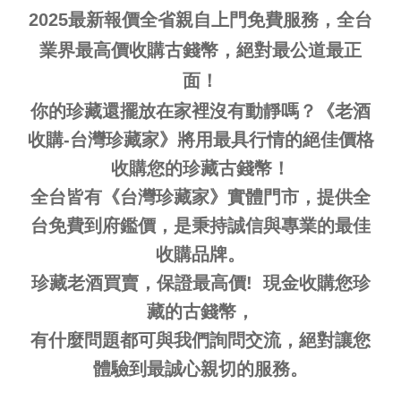
2025最新報價全省親自上門免費服務，全台
業界最高價收購古錢幣
，絕對最公道最正
面！
你的珍藏還擺放在家裡沒有動靜嗎？《
老酒
收購-台灣珍藏家》將用最具行情的絕佳價格
收購您的珍藏
古錢幣
！
全台皆有《台灣珍藏家》實體門市，提供全
台免費到府鑑價，是秉持誠信與專業的最佳
收購品牌。
珍藏老酒
買賣，保證最高價! 現金收購您珍
藏的
古錢幣
，
有什麼問題都可與我們詢問交流，絕對讓您
體驗到最誠心親切的服務。