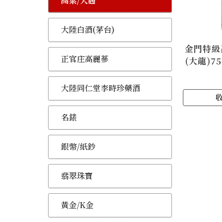
高粱/大麴
大陸白酒(茅台)
金門特級
正官庄高麗蔘
(大龍)750
大陸同仁堂李時珍藥酒
名錶
銀幣/紙鈔
翡翠珠寶
黃金/K金