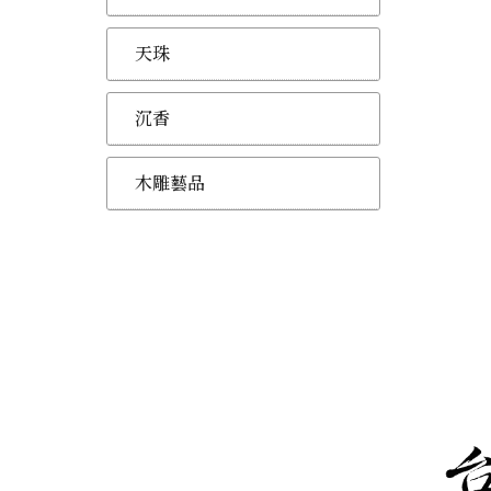
天珠
沉香
木雕藝品