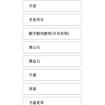
茶壺
老普洱茶
獸牙獸角獸骨(非保育類)
壽山石
雞血石
字畫
燕窩
冬蟲夏草