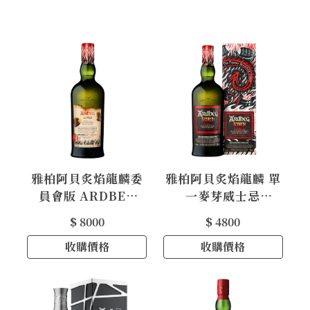
雅柏阿貝炙焰龍麟委
雅柏阿貝炙焰龍麟 單
員會版 ARDBEG
一麥芽威士忌
SCORCH
ARDBEG SCORCH
$ 8000
$ 4800
COMMITTEE
Single Malt
RELEASE SINGLE
收購價格
Whisky
收購價格
MALT SCOTCH W