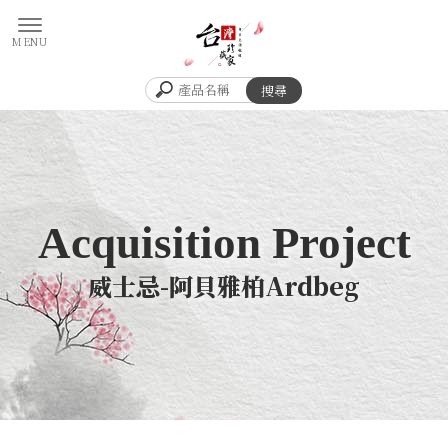
威士忌-阿貝雅柏Ardbeg