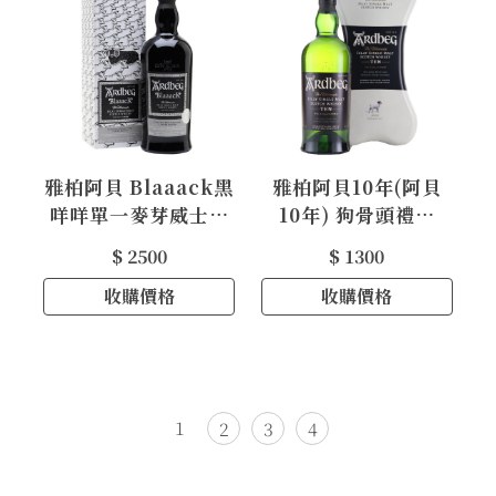
雅柏阿貝 Blaaack黑
雅柏阿貝10年(阿貝
咩咩單一麥芽威士忌
10年) 狗骨頭禮盒
Ardbeg Blaaack
Ardbeg 10y
$ 2500
$ 1300
Single Malt
Single Malt
Whisky
收購價格
Whisky
收購價格
1
2
3
4