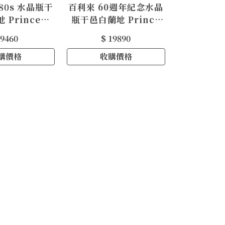
80s 水晶瓶干
百利來 60週年紀念水晶
 Prince
瓶干邑白蘭地 Prince
de Polignac
Hubert de Polignac
 9460
$ 19890
ac 1980s
60th Anniversary
istal
購價格
收購價格
Gra