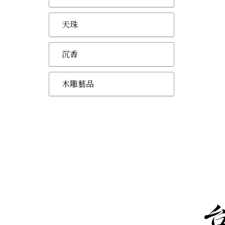
天珠
沉香
木雕藝品