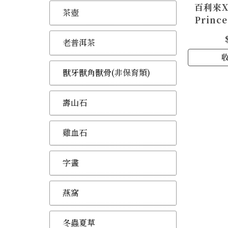
百利來
茶壺
Prince
Poligna
老普洱茶
獸牙獸角獸骨(非保育類)
壽山石
雞血石
字畫
燕窩
冬蟲夏草