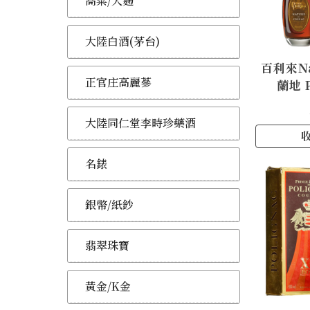
高粱/大麴
大陸白酒(茅台)
百利來Na
正官庄高麗蔘
蘭地 P
Huber
Nature
大陸同仁堂李時珍藥酒
名錶
銀幣/紙鈔
翡翠珠寶
黃金/K金