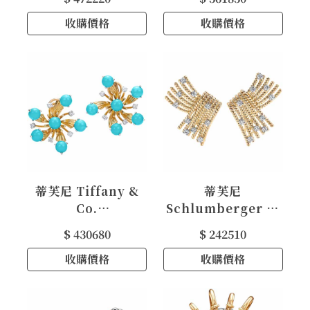
列 18K 黃金和鉑金鑲
列 18K黃金 Bull
鑽 Bull Flame 耳夾
收購價格
Swivel 手鍊
收購價格
蒂芙尼 Tiffany &
蒂芙尼
Co.
Schlumberger V-
Schlumberger 系
Rope 18K金鑲鑽夾
$ 430680
$ 242510
列 18K 黄金镶嵌绿松
式耳環
石 Snowflake 耳夹
收購價格
收購價格