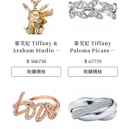
蒂芙尼 Tiffany &
蒂芙尼 Tiffany
Arsham Studio &
Paloma Picasso®
Pokémon寶可夢聯
系列 18K 白金鑲鑽
$ 506730
$ 67770
名系列 – 皮卡丘
Olive Leaf 窄式戒
Pikachu18K金鑲鑽
收購價格
收購價格
指
鍊