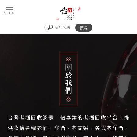
台灣老酒回收網是一個專業的老酒回收平台，提
供收購各種老酒、洋酒、老高梁、各式老洋酒、