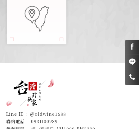
@oldwine1688
0931100989
週一至週日 AM1000-PM2200
oldwine1688@gmail.com