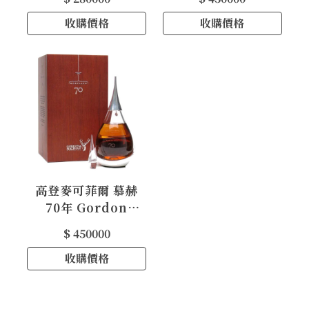
Glenlivet 50yo
Glenlivet 70yo
收購價格
1940
收購價格
高登麥可菲爾 慕赫
70年 Gordon
Macphail
$ 450000
Mortlach 70yo
收購價格