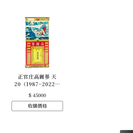
正官庄高麗蔘 天
20（1987~2022）
300g
$ 45000
收購價格