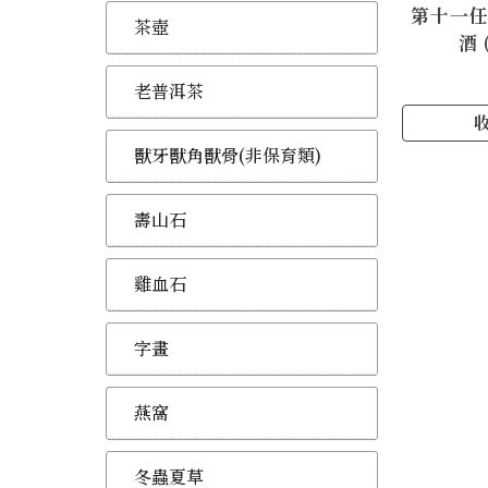
第十一
茶壺
酒 
老普洱茶
獸牙獸角獸骨(非保育類)
壽山石
雞血石
字畫
燕窩
冬蟲夏草