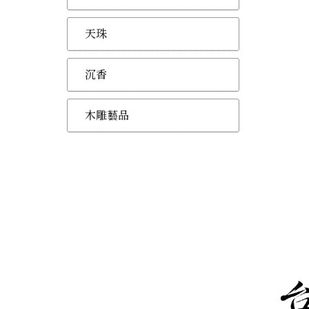
天珠
沉香
木雕藝品