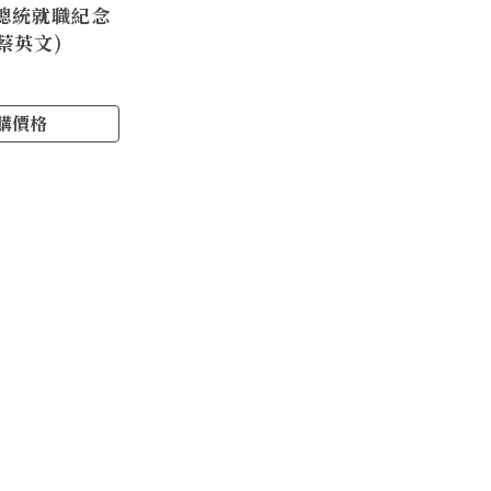
總統就職紀念
(蔡英文)
購價格