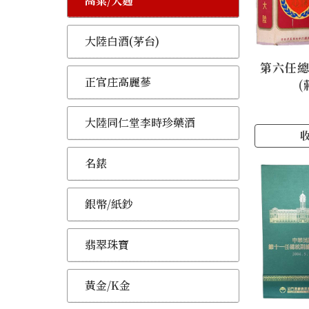
高粱/大麴
大陸白酒(茅台)
第六任
正官庄高麗蔘
(
大陸同仁堂李時珍藥酒
名錶
銀幣/紙鈔
翡翠珠寶
黃金/K金