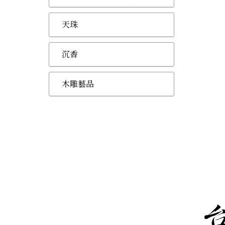
天珠
沉香
木雕藝品