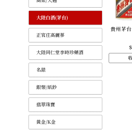
高粱/大麴
大陸白酒(茅台)
貴州茅台
正官庄高麗蔘
$
大陸同仁堂李時珍藥酒
名錶
銀幣/紙鈔
翡翠珠寶
黃金/K金