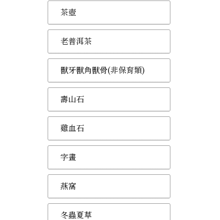
茶壺
老普洱茶
獸牙獸角獸骨(非保育類)
壽山石
雞血石
字畫
燕窩
冬蟲夏草