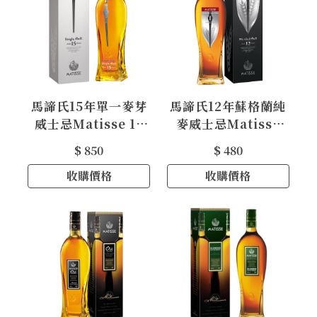
馬諦氏15年單一麥芽
馬諦氏12年蘇格蘭純
威士忌Matisse 15
麥威士忌Matisse
Years Old
12YO Blended
$ 850
$ 480
Highland Single
Malt Scotch
Malt Scotch Whi
收購價格
Whisky
收購價格