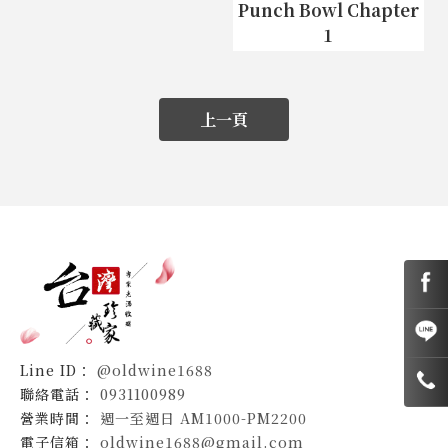
Punch Bowl Chapter
1
上一頁
@oldwine1688
0931100989
週一至週日 AM1000-PM2200
oldwine1688@gmail.com