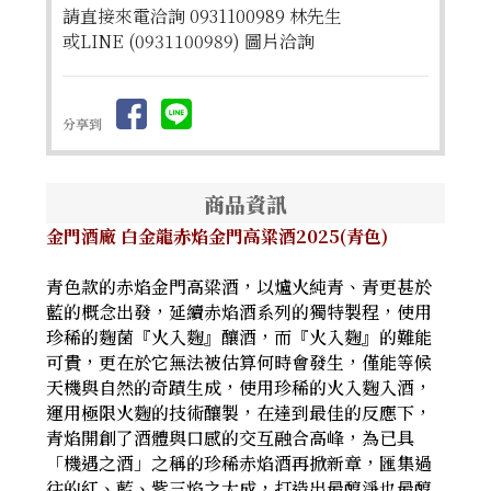
請直接來電洽詢 0931100989 林先生
或LINE (0931100989) 圖片洽詢
分享到
商品資訊
金門酒廠 白金龍赤焰金門高粱酒2025(青色)
青色款的赤焰金門高粱酒，以爐火純青、青更甚於
藍的概念出發，延續赤焰酒系列的獨特製程，使用
珍稀的麴菌『火入麴』釀酒，而『火入麴』的難能
可貴，更在於它無法被估算何時會發生，僅能等候
天機與自然的奇蹟生成，使用珍稀的火入麴入酒，
運用極限火麴的技術釀製，在達到最佳的反應下，
青焰開創了酒體與口感的交互融合高峰，為已具
「機遇之酒」之稱的珍稀赤焰酒再掀新章，匯集過
往的紅、藍、紫三焰之大成，打造出最醇淨也最醇