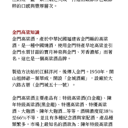
粹的口感與豐厚層次。
金門高粱知識
金門高粱酒，產於中華民國福建省金門縣的高粱
酒，是一種中國燒酒，使用金門特產旱地高粱並引
金門水質甘甜的寶月神泉與金門、芳香濃郁」而著
名。這也是一個高粱酒品牌。
製造方法始於江蘇洋河，後傳入金門。1950年，開
山祖師爺－葉華成，開設「金城酒廠」，設廠於大
六路古厝（金門城五十一號）。
金門高粱酒主要產品有：特級高粱酒(白金龍)、陳
年特級高粱酒(黑金龍)、特選高粱酒、特優高粱
酒、大麴酒、陳年大麴酒...等等，酒精濃度從38%
至66%不等，並且有多種紀念酒與家配酒，產品種
類繁多。市場上最知名的酒款為：陳年特級高粱酒