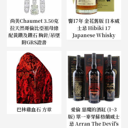
尚美Chaumet 3.50克
響17年 金花舊版 日本威
拉天然哥倫比亞祖母綠
士忌 Hibiki 17
配黃鑽及鑽石 胸針/吊墜
Japanese Whisky
附GRS證書
巴林雞血石 方章
愛倫 惡魔的酒缸 (1~3
版) 單一麥芽蘇格蘭威士
忌 Arran The Devil's