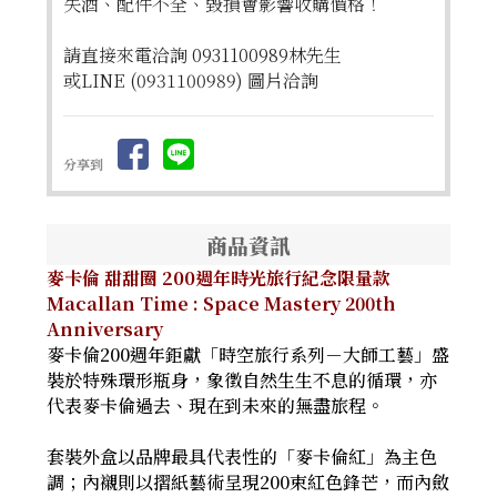
失酒、配件不全、毀損會影響收購價格！
請直接來電洽詢 0931100989林先生
或LINE (0931100989) 圖片洽詢
分享到
商品資訊
麥卡倫 甜甜圈 200週年時光旅行紀念限量款
Macallan Time : Space Mastery 200th
Anniversary
麥卡倫200週年鉅獻「時空旅行系列－大師工藝」盛
裝於特殊環形瓶身，象徵自然生生不息的循環，亦
代表麥卡倫過去、現在到未來的無盡旅程。
套裝外盒以品牌最具代表性的「麥卡倫紅」為主色
調；內襯則以摺紙藝術呈現200束紅色鋒芒，而內斂