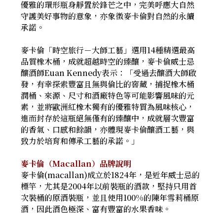
優雅的環形瓶身靜置於鋒芒之中，完美呼應大自然
守護美好事物的意象，亦象徵麥卡倫對自然的永續
承諾。
麥卡倫「時空旅行－大師工藝」選用14種精選最高
品質橡木桶，成就超越時空的臻釀，麥卡倫威士忌
釀酒師Euan Kennedy表示：「受過去釀酒大師啟
發，有幸探索豐富且無與倫比的窖藏，捕捉橡木桶
潤桶、來源、尺寸和酒廠特色等可能影響風味的元
素，並將歐洲紅橡木獨有的優雅特質為風味核心，
進而封存於這瓶絕無僅有的臻釀中，成就層次豐富
的香氣、口感和餘韻，亦體現麥卡倫釀酒工藝，與
致力於培育和傳承工藝的承諾。」
麥卡倫（Macallan）品牌說明
麥卡倫(macallan)成立於1824年，是近年威士忌的
標竿，尤其是2004年以前裝瓶的酒款，堅持只用首
次裝桶的原酒裝瓶，並且使用100%的陳年雪莉桶原
酒，因此酒色極深、富有豐富的水果香味。